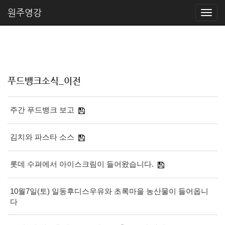
원주영강
푸드뱅크소식_이전
주간 푸드뱅크 보고
김치와 파스타 소스
롯데 수펴에서 아이스크림이 들어왔습니다.
10월7일(토) 일동후디스우유와 초록마을 농산물이 들어옵니
다