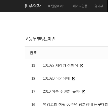
원주영강
메인슬라이드
페이지연동
영아부
고등부앨범_이전
번호
191027 세례와 성찬식
19
191020 야외예배
18
2019 여름 수련회 '돌파'
17
영강교회 창립 60주년 당회장배 농구대회
16