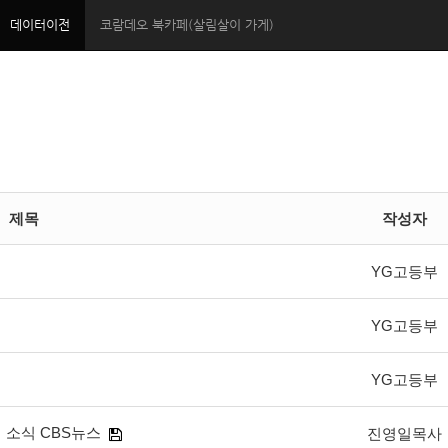
데이터이전
코람데오 북카페(살림살이 가게)
제목
작성자
YG고등부
YG고등부
YG고등부
 소식 CBS뉴스
진영일목사