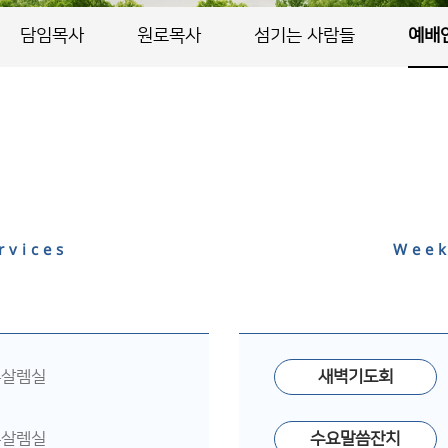
담임목사
원로목사
섬기는 사람들
예배
rvices
Week
루살렘실
새벽기도회
루살렘실
수요말씀잔치