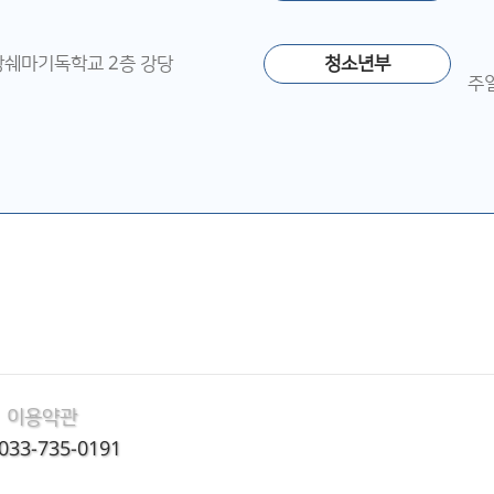
영강쉐마기독학교 2층 강당
청소년부
주일
이용약관
:033-735-0191