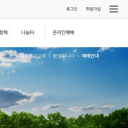
로그인
회원가입
함께
나눔터
온라인예배
원주영강교회
환영합니다
예배안내
>
>