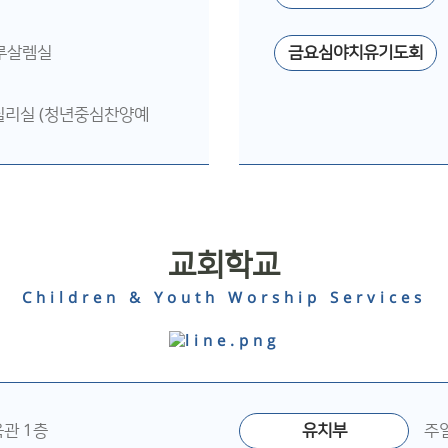
예루살렘실
금요심야치유기도회
릴리실 (청년중심찬양예
교회학교
Children & Youth Worship Services
육관 1층
유치부
주일